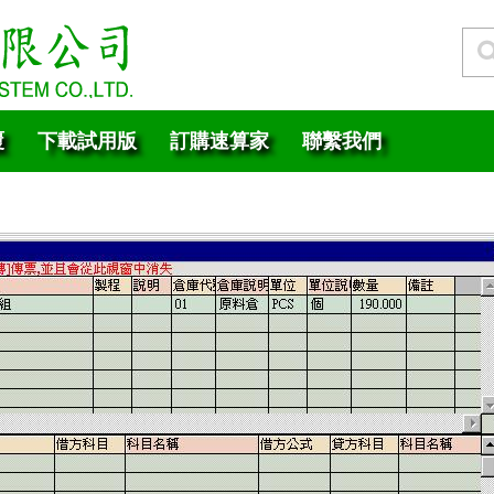
覆
下載試用版
訂購速算家
聯繫我們