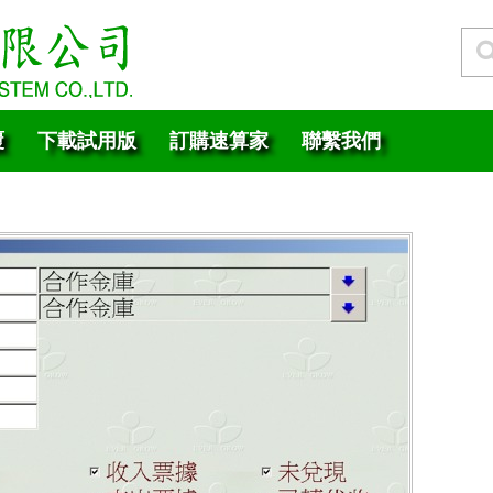
覆
下載試用版
訂購速算家
聯繫我們