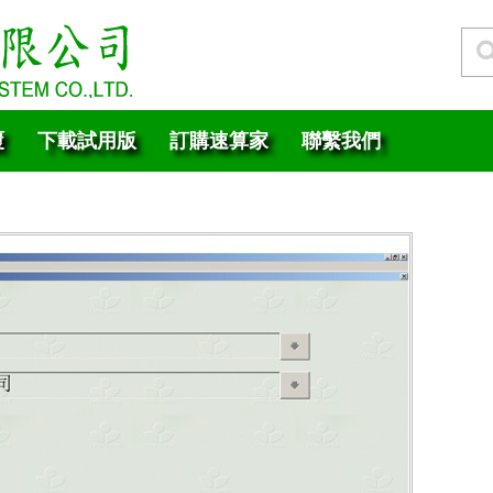
覆
下載試用版
訂購速算家
聯繫我們