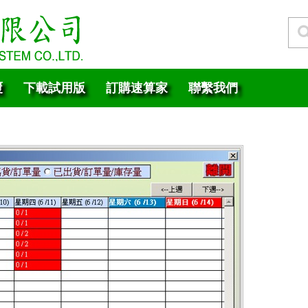
覆
下載試用版
訂購速算家
聯繫我們