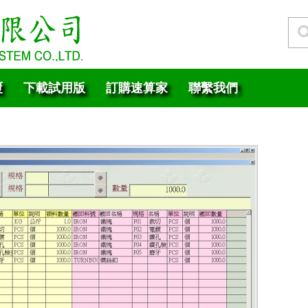
覆
下載試用版
訂購速算家
聯繫我們