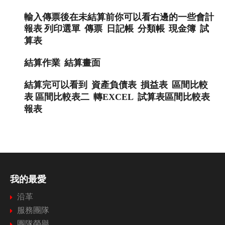
輸入傳票後在未結算前你可以看右邊的一些會計
報表
列印選單
傳票
日記帳
分類帳
現金簿
試
算表
結算作業
結算畫面
結算完可以看到
資產負債表
損益表
區間比較
表
區間比較表二
轉
EXCEL
試算表區間比較表
報表
我的最愛
沿革
服務團隊
團隊榮譽