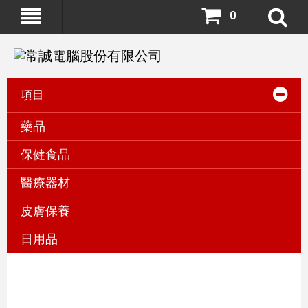
0
項目
藥品
保健食品
新產品
醫療器材
皮膚保養
$35,000
日用品
dyson V8 fluffy SV10 無線吸塵器
加入到購物車